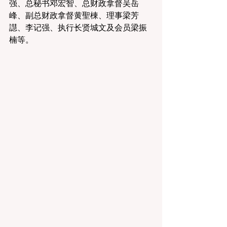
强、总秘书邓宏智、总财政拿督吴岳
峰、副总财政拿督黄聖棟、理事梁芳
譿、李记强、执行长贤城文及会员梁振
楠等。